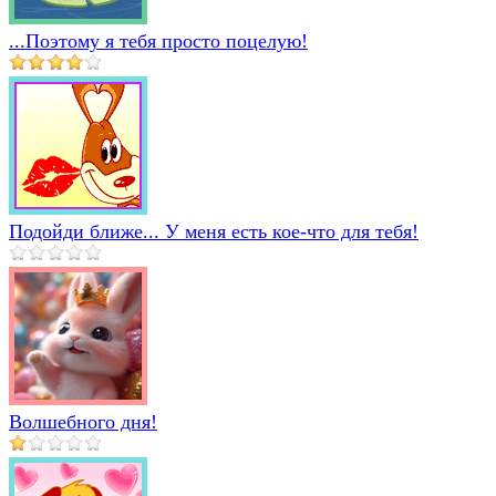
...Поэтому я тебя просто поцелую!
Подойди ближе... У меня есть кое-что для тебя!
Волшебного дня!