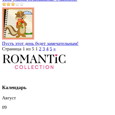
Пусть этот день будет замечательным!
Страница 1 из 5
1
2
3
4
5
»
Календарь
Август
09