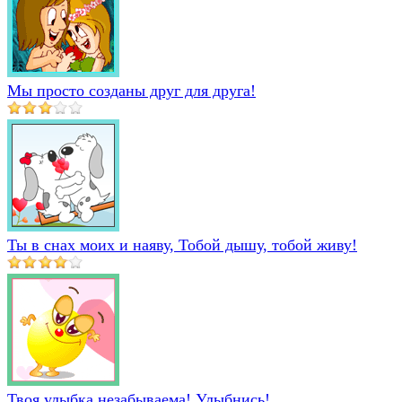
Мы просто созданы друг для друга!
Ты в снах моих и наяву, Тобой дышу, тобой живу!
Твоя улыбка незабываема! Улыбнись!