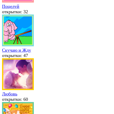
Поцелуй
открытки: 32
Скучаю и Жду
открытки: 47
Любовь
открытки: 60